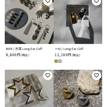
～
BANGLE
ABOUT US
その他
BRACELET
SALE
在庫あり
セール
LOOP TIE
並び順
SHOPPING GUIDE
BROOCH
MSR / 片耳 Long Ear Cuff
＝AI / Long Ear Cuff
NEWS
8,800円
12,100円
（税込）
（税込）
EYE WEAR
BLOG
BAG
INSTAGRAM
STAINLESS JEWELRY
PEARL COLLECTION
CONTACT