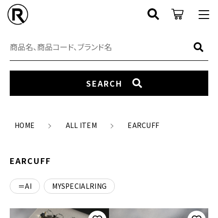
キーワード検索
ログイン / 会員登録
すべて
お知らせ
SEARCH
SEARCH
RING
お気に入り
アイテム
EARCUFF
HOME
ALL ITEM
EARCUFF
CATEGORY
NECKLACE
ブランド
EARCUFF
NEW ARRIVAL
EARRING
＝AI
MYSPECIALRING
COORDINATE
PIERCE
価格帯