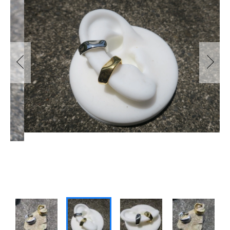
～
BANGLE
ABOUT US
その他
BRACELET
SALE
在庫あり
セール
LOOP TIE
並び順
SHOPPING GUIDE
BROOCH
NEWS
EYE WEAR
BLOG
BAG
INSTAGRAM
STAINLESS JEWELRY
PEARL COLLECTION
CONTACT