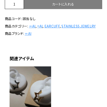
＝
カートに入れる
A
I
商品コード:
該当なし
/
S
商品カテゴリー:
＝AI
,
=AI
,
EARCUFF
,
STAINLESS JEWELRY
t
商品ブランド:
＝AI
a
i
n
l
e
関連アイテム
s
s
E
a
r
c
u
f
f
-