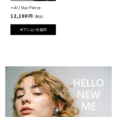
4
＝AI / Star Pierce
個
12,100
円
（税込）
オプションを選択