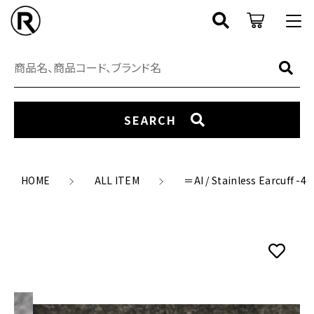
カートに商品を追加しました
キーワード検索
ログイン / 会員登録
すべて
＝AI / Stainless Earcuff -4
お知らせ
SEARCH
カラー
SEARCH
RING
数量
お気に入り
アイテム
（税込）
EARCUFF
HOME
ALL ITEM
＝AI / Stainless Earcuff -4
CATEGORY
NECKLACE
ブランド
NEW ARRIVAL
ショッピングを続ける
EARRING
COORDINATE
PIERCE
価格帯
カートを確認する