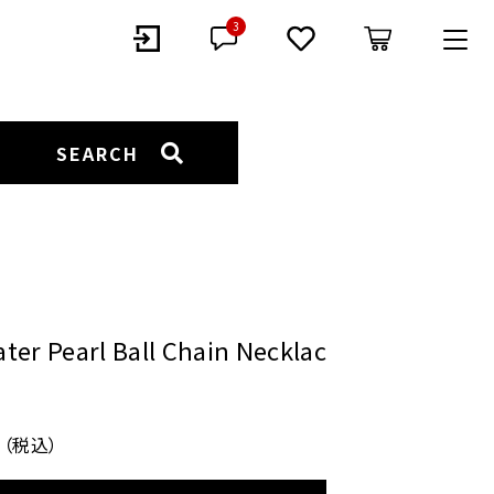
3
GORY
SEARCH
EARCUFF
EARRING
BANGLE
ter Pearl Ball Chain Necklac
19,800円
（税込）
LOOP TIE
EYE WEAR
（税込）
STAINLESS JEWELRY