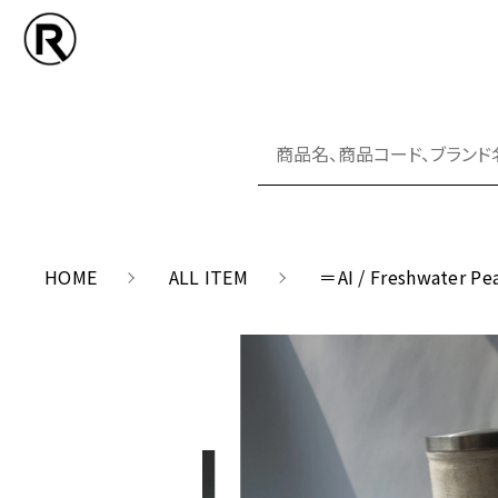
NEW ARRIVA
カートに商品を追加
COORDINAT
HOME
ALL ITEM
＝AI / Freshwater Pea
アイテム
＝AI 
ABOUT US
数量
SALE
価格帯
SHOPPING GUIDE