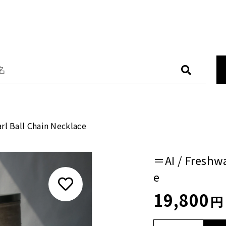
CATE
L
しました
RING
E
rl Ball Chain Necklace
ブランド
NECKLACE
/ Freshwater Pearl Ball Chain Necklace
PIERCE
＝AI / Freshwa
e
BRACELET
19,800
円
BROOCH
その他
BAG