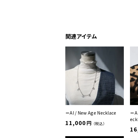
関連アイテム
＝AI / New Age Necklace
＝AI
eck
11,000
円
（税込）
16