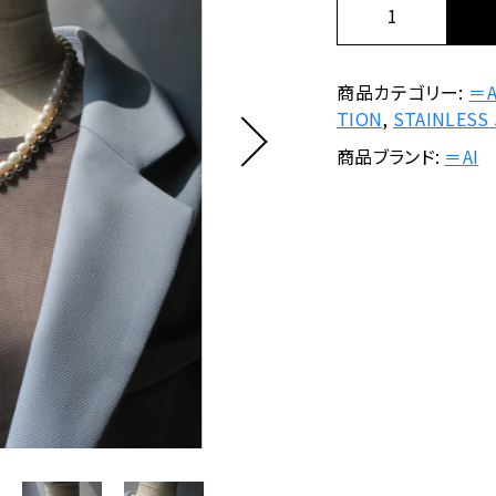
在庫あり
セ
＝
PEARL COLLE
A
I
CLEAR COLLE
ッピングを続ける
カートを確認
/
商品カテゴリー:
＝A
F
TION
,
STAINLESS
r
商品ブランド:
＝AI
e
s
h
w
a
t
e
r
P
e
a
r
l