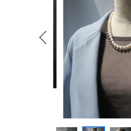
～
NEWS
ショ
BLOG
並び順
INSTAGRAM
CONTACT