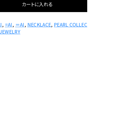
ール
カートに入れる
CTION
CTION
する
I
,
=AI
,
＝AI
,
NECKLACE
,
PEARL COLLEC
 JEWELRY