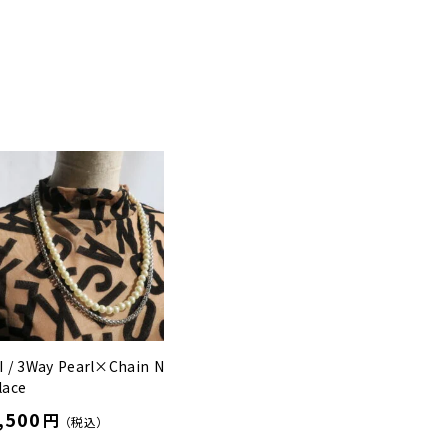
 / 3Way Pearl×Chain N
lace
,500
円
（税込）