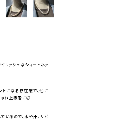
B
a
l
l
C
h
a
i
n
イリッシュなショートネッ
N
e
c
k
ントになる存在感で、他に
l
しゃれ上級者に◎
a
c
ているので、水や汗、サビ
e
個