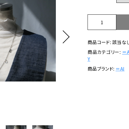
在庫あり
セ
PEARL COLLE
＝
CLEAR COLLE
ッピングを続ける
カートを確認
A
I
/
商品コード:
該当な
N
商品カテゴリー:
＝A
e
Y
w
商品ブランド:
＝AI
A
g
e
N
e
c
k
l
a