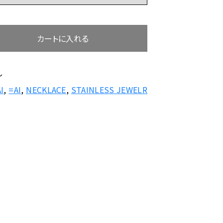
ール
CTION
CTION
する
カートに入れる
し
I
,
=AI
,
NECKLACE
,
STAINLESS JEWELR