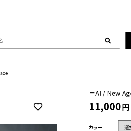
CATE
L
しました
RING
E
lace
ブランド
NECKLACE
/ New Age Necklace
PIERCE
ー
＝AI / New Ag
11,000
BRACELET
円
BROOCH
その他
カラー
BAG