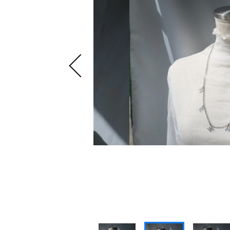
～
NEWS
ショ
BLOG
並び順
INSTAGRAM
CONTACT