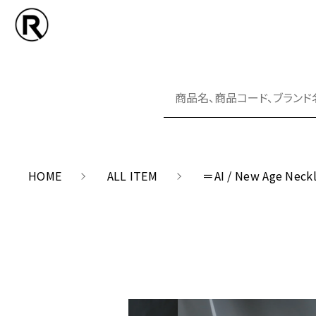
NEW ARRIVA
カートに商品を追加
COORDINAT
HOME
ALL ITEM
＝AI / New Age Neck
アイテム
＝AI 
カラ
ABOUT US
数量
SALE
価格帯
SHOPPING GUIDE