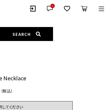
3
GORY
SEARCH
EARCUFF
EARRING
BANGLE
e Necklace
（税込）
LOOP TIE
（税込）
EYE WEAR
STAINLESS JEWELRY