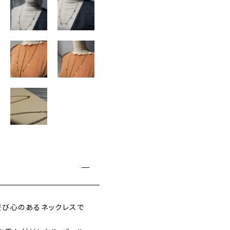
c
e
個
れる遊び心のあるネックレスで