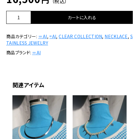
（税込）
＝
カートに入れる
A
I
商品カテゴリー:
＝AI
,
=AI
,
CLEAR COLLECTION
,
NECKLACE
,
S
/
TAINLESS JEWELRY
G
l
商品ブランド:
＝AI
a
s
s
S
p
関連アイテム
i
k
e
N
e
c
k
l