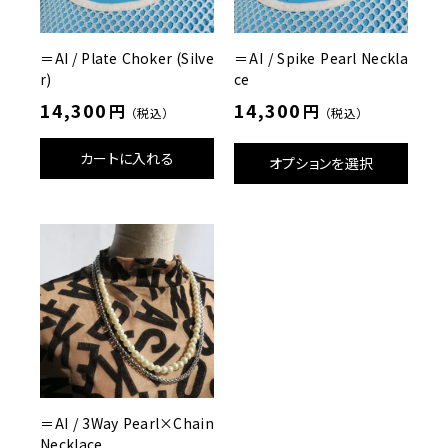
a
c
e
＝AI / Plate Choker (Silve
＝AI / Spike Pearl Neckla
個
r)
ce
14,300
14,300
円
円
（税込）
（税込）
カートに入れる
オプションを選択
＝AI / 3Way Pearl×Chain
Necklace