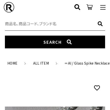
カートに商品を追加しました
キーワード検索
ログイン / 会員登録
すべて
お知らせ
＝AI / Glass Spike Necklace
SEARCH
数量
SEARCH
RING
お気に入り
アイテム
16,500円
（税込）
EARCUFF
HOME
ALL ITEM
＝AI / Glass Spike Necklace
CATEGORY
NECKLACE
ブランド
NEW ARRIVAL
ショッピングを続ける
EARRING
COORDINATE
PIERCE
価格帯
カートを確認する