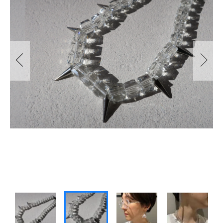
～
BANGLE
ABOUT US
その他
BRACELET
SALE
在庫あり
セール
LOOP TIE
並び順
SHOPPING GUIDE
BROOCH
NEWS
EYE WEAR
BLOG
BAG
INSTAGRAM
STAINLESS JEWELRY
PEARL COLLECTION
CONTACT