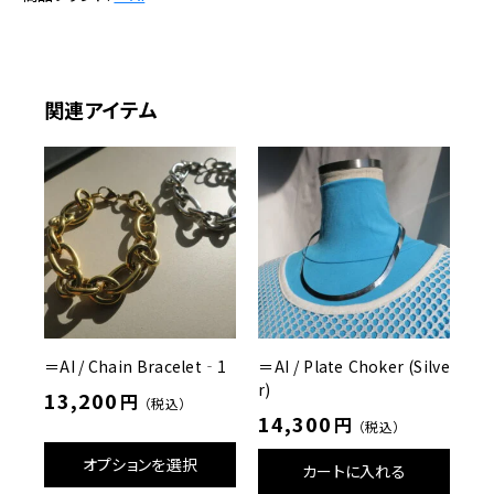
r
l
C
h
関連アイテム
a
i
n
R
i
n
g
個
＝AI / Chain Bracelet‐1
＝AI / Plate Choker (Silve
r)
13,200
円
（税込）
14,300
円
（税込）
オプションを選択
カートに入れる