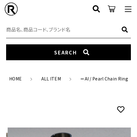
カートに商品を追加しました
キーワード検索
ログイン / 会員登録
＝AI / Pearl Chain Ring
すべて
お知らせ
カラー
SEARCH
サイズ
SEARCH
RING
お気に入り
数量
アイテム
（税込）
EARCUFF
HOME
ALL ITEM
＝AI / Pearl Chain Ring
CATEGORY
NECKLACE
ブランド
NEW ARRIVAL
ショッピングを続ける
EARRING
COORDINATE
PIERCE
価格帯
カートを確認する