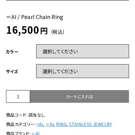
＝AI / Pearl Chain Ring
16,500
円
（税込）
カラー
サイズ
＝
カートに入れる
A
I
商品コード:
該当なし
/
P
商品カテゴリー:
=AI
,
＝AI
,
RING
,
STAINLESS JEWELRY
e
商品ブランド:
＝AI
a