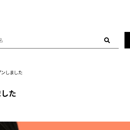
CATE
L
RING
E
プンしました
ブランド
NECKLACE
PIERCE
ました
BRACELET
BROOCH
その他
BAG