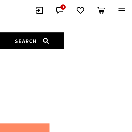
3
GORY
SEARCH
EARCUFF
EARRING
BANGLE
LOOP TIE
EYE WEAR
STAINLESS JEWELRY