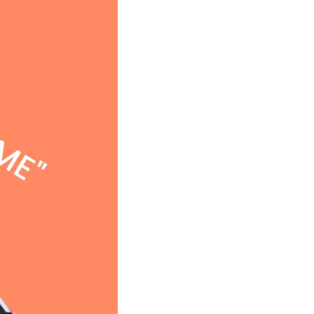
ール
CTION
CTION