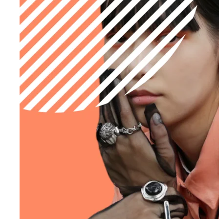
～
NEWS
BLOG
並び順
INSTAGRAM
CONTACT